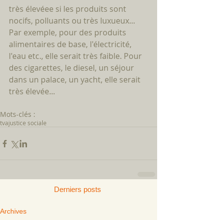
très élevéee si les produits sont 
nocifs, polluants ou très luxueux... 
Par exemple, pour des produits 
alimentaires de base, l'électricité, 
l'eau etc., elle serait très faible. Pour 
des cigarettes, le diesel, un séjour 
dans un palace, un yacht, elle serait 
très élevée...
Mots-clés :
tva
justice sociale
Derniers posts
Archive
s