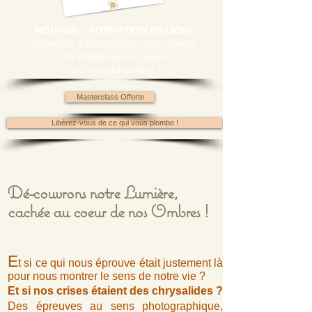
NOUVEAU : FORMATION EN LIGNE
Apprenez à transformer vous-même
vos blessures en source
d'accomplissement !
Masterclass Offerte
Libérez-vous de ce qui vous plombe !
Dé-couvrons notre Lumière,
cachée au coeur de nos Ombres !
E
t si ce qui nous éprouve était justement là
pour nous montrer le sens de notre vie ?
Et si nos crises étaient des chrysalides ?
Des épreuves au sens photographique,