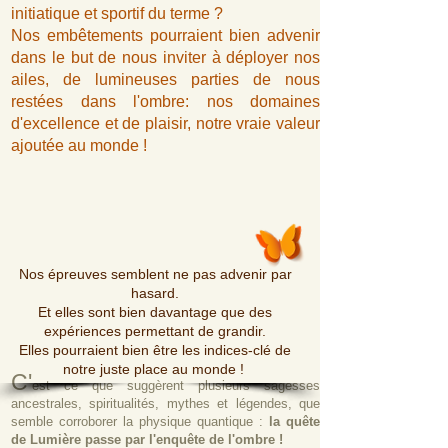
initiatique et sportif du terme ?
Nos emb
êtements pourr
aient bien advenir
dans le but de nous inviter à déployer nos
ailes, de lumineuses parties de nous
restées dans l'ombre: nos domaines
d'excellence et de plaisir, notre vraie valeur
ajoutée au monde !
Nos épreuves
semblent ne pas advenir par
hasard.
Et elles sont bien davantage que des
expériences permettant de grandir.
Elles pourraient bien être les indices-clé de
notre juste place au monde !
C'
est
ce que suggèrent
plusieurs sagesses
ancestrales,
spiritualités, mythes et légendes, que
semble corroborer la ph
ysique quantique :
la quête
de Lumière p
asse par l'enquête de l'ombre !