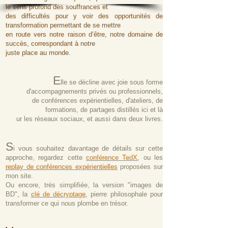
le sens profond des souffrances et
des difficultés pour y voir des opportunités de
transformation permettant de se mettre
en route vers notre raison d’être, notre domaine de
succès, correspondant à notre
juste place au monde.
E
lle se
décline avec joie sous forme
d'accompagnements privés ou pr
ofessionnels,
de conférences expérientielles, d'ateliers, de
formations, de
partages distillés ici et là
ur les réseaux socia
ux, et aussi dans
deux livres.
S
i vous souhaitez davantage de détails sur cette
approche, regardez cette
conférence TedX
, ou les
replay de conférences expérientielles
proposées sur
mon site.
Ou encore, très simplifiée, la version
"
images de
BD", la
clé de décryptage
,
pierre philosophale
pour
tran
sformer ce qui nous plombe en trésor.