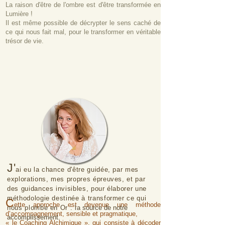
La raison d'être de l'
ombre es
t d'être transformée en
Lumière !
Il est même possible de décrypter le sens caché de
ce qui nous fait mal, pour le transformer en véritable
trésor de vie.
J'
ai eu la chance d'être guidée, par mes
explorations, mes propre
s épreuves, et par
des guidances invisibles, pour élaborer un
e
méthodologie destin
ée à transformer ce qui
C
ette approche est devenue une méthode
nous plombe en Or : la
source de notre
d’accompagnem
ent, sensible et pragmatique,
accomplissement.
« le Coaching Alchimique »
,
qui consiste à décoder