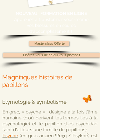
NOUVEAU : FORMATION EN LIGNE
Apprenez à transformer vous-même
vos blessures en source
d'accomplissement !
Masterclass Offerte
Libérez-vous de ce qui vous plombe !
Magnifiques histoires de
papillon
s
Etymologie & symbolisme
En grec, « psyché », désigne à la fois l'âme
humaine (d'où dérivent les termes liés à la
psychologie) et le papillon (Les psychidae
sont d'ailleurs une famille de papillons).
Psyché
(en grec ancien Ψυχή / Psykhế) est