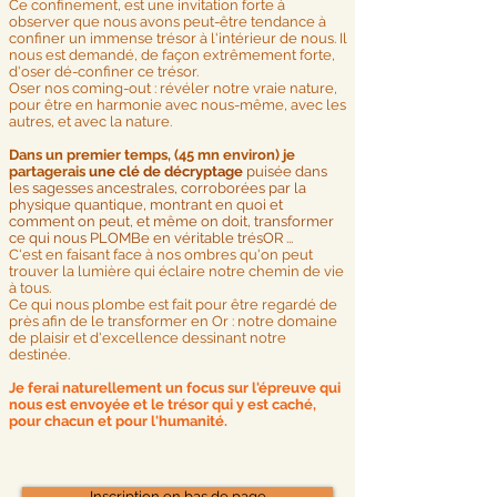
Ce confinement, est une invitation forte à
observer que nous avons peut-être tendance à
confiner un immense trésor à l'intérieur de nous. Il
nous est demandé, de façon extrêmement forte,
d'oser dé-confiner ce trésor.
Oser nos coming-out : révéler notre vraie nature,
pour être en harmonie avec nous-même, avec les
autres, et avec la nature.
Dans un premier temps, (45 mn environ) je
partagerais
une clé de décryptage
puisée dans
les sagesses ancestrales, corroborées par la
physique quantique, montrant en quoi et
comment on peut, et même on doit, transformer
ce qui nous PLOMBe en véritable trésOR ...
C'est en faisant face à nos ombres qu'on peut
trouver la lumière qui éclaire notre chemin de vie
à tous.
Ce qui nous plombe est fait pour être regardé de
près afin de le transformer en Or : notre domaine
de plaisir et d'excellence dessinant notre
destinée.
Je ferai naturellement un focus sur l'épreuve qui
nous est envoyée et le trésor qui y est caché,
pour chacun et pour l'humanité.
Inscription en bas de page