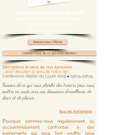
NOUVEAU : FORMATION EN LIGNE
Apprenez à transformer vous-même
vos blessures en source
d'accomplissement !
Masterclass Offerte
Libérez-vous de ce qui vous plombe !
Décryptons le sens de nos épreuves ...
... pour décoder le sens de notre vie !
Conférence-Atelier du 13 juin 2019 ● 19h15-22h15
Faisons de ce qui nous plombe des trésors pour nous
mettre en route vers nos domaines d’excellence, de
désir et de plaisir...
.
Tous les événements
P
ourquoi sommes-nous régulièrement ou
occasionnellement confrontés à des
événements qui nous font souffrir, nous