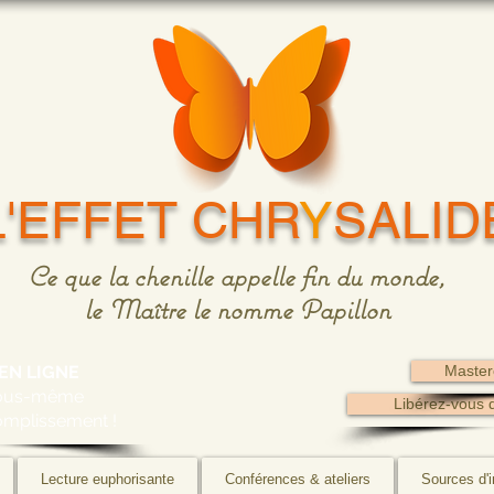
L'EFFET CHR
Y
SALID
Ce que la chenille appelle fin du monde,
le Maître le nomme Papillon
EN LIGNE
Master
vous-même
Libérez-vous 
omplissement !
Lecture euphorisante
Conférences & ateliers
Sources d'i