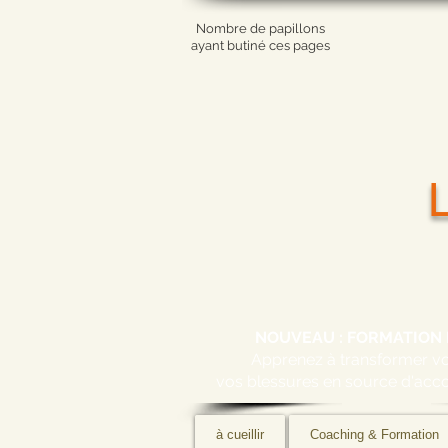
Nombre de papillons
ayant butiné ces pages
NOUVEAU : FORMATION 
Apprenez à transformer 
vos blessures en source d'acc
à cueillir
Coaching & Formation