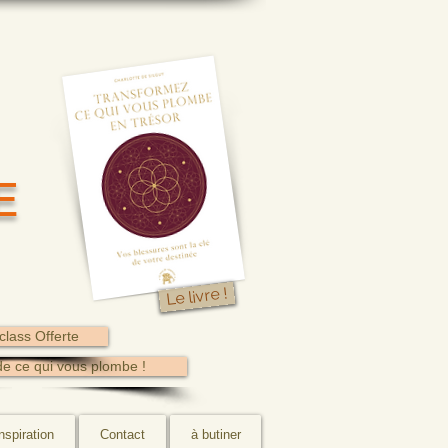
E
Le livre !
class Offerte
de ce qui vous plombe !
nspiration
Contact
à butiner