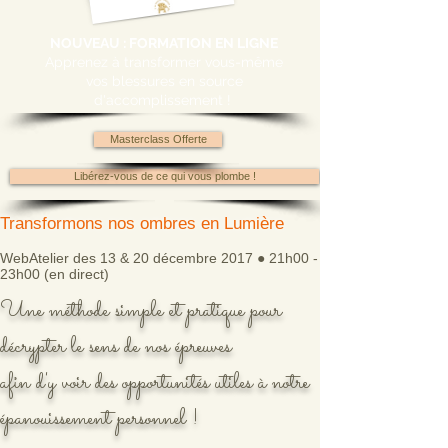
NOUVEAU : FORMATION EN LIGNE
Apprenez à transformer vous-même
vos blessures en source
d'accomplissement !
Masterclass Offerte
Libérez-vous de ce qui vous plombe !
Transformons nos ombres en Lumière
WebAtelier des 13 & 20 décembre 2017 ● 21h00 -
23h00 (en direct)
Une méthode simple et pratique pour
décrypter le sens de nos épreuves
afin d'y voir des opportunités utiles à notre
épanouissement personnel !