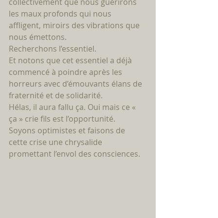
collectivement que nous guérirons 
les maux profonds qui nous 
affligent, miroirs des vibrations que 
nous émettons. 
Recherchons l’essentiel. 
Et notons que cet essentiel a déjà 
commencé à poindre après les 
horreurs avec d’émouvants élans de 
fraternité et de solidarité. 
Hélas, il aura fallu ça. Oui mais ce « 
ça » crie fils est l’opportunité. 
Soyons optimistes et faisons de 
cette crise une chrysalide 
promettant l’envol des consciences. 