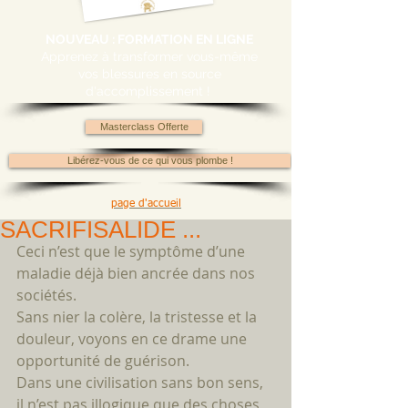
NOUVEAU : FORMATION EN LIGNE
Apprenez à transformer vous-même
vos blessures en source
d'accomplissement !
Masterclass Offerte
Libérez-vous de ce qui vous plombe !
page d'accueil
SACRIFISALIDE ...
Ceci n’est que le symptôme d’une 
maladie déjà bien ancrée dans nos 
sociétés. 
Sans nier la colère, la tristesse et la 
douleur, voyons en ce drame une 
opportunité de guérison. 
Dans une civilisation sans bon sens, 
il n’est pas illogique que des choses 