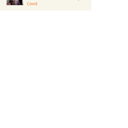
Covid
Aidez-moi à choisir le titre de
mon livre !
Guillaume, toi ce génie qui a
quitté sa lampe
Tout être blessé est contraint à la
métamorphose