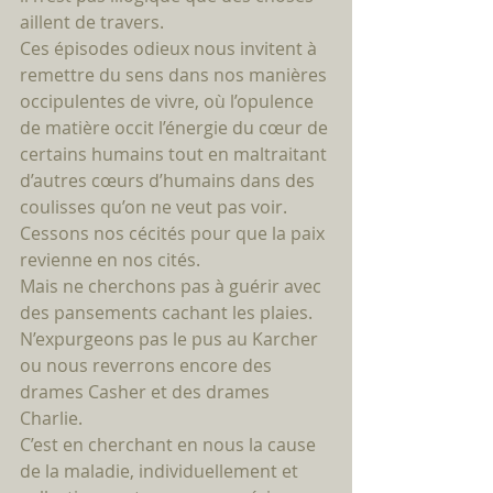
aillent de travers. 
Ces épisodes odieux nous invitent à 
remettre du sens dans nos manières 
occipulentes de vivre, où l’opulence 
de matière occit l’énergie du cœur de 
certains humains tout en maltraitant 
d’autres cœurs d’humains dans des 
coulisses qu’on ne veut pas voir. 
Cessons nos cécités pour que la paix 
revienne en nos cités. 
Mais ne cherchons pas à guérir avec 
des pansements cachant les plaies. 
N’expurgeons pas le pus au Karcher 
ou nous reverrons encore des 
drames Casher et des drames 
Charlie. 
C’est en cherchant en nous la cause 
de la maladie, individuellement et 