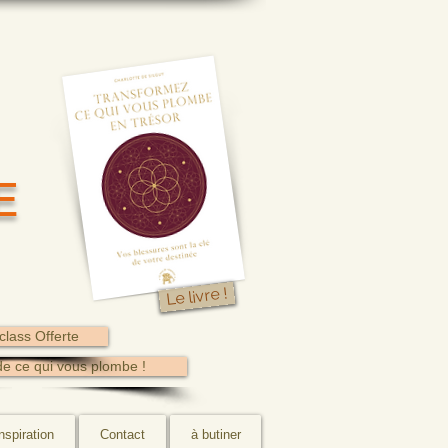
E
Le livre !
class Offerte
de ce qui vous plombe !
nspiration
Contact
à butiner