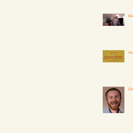
Ma
Aid
Gu