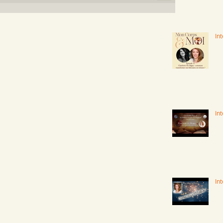
In
Int
In