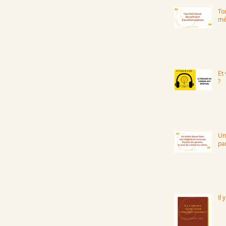
Tou
mé
Et
?
Un
pa
Il 