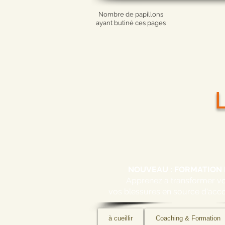
Nombre de papillons
ayant butiné ces pages
NOUVEAU : FORMATION 
Apprenez à transformer 
vos blessures en source d'acc
à cueillir
Coaching & Formation