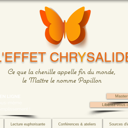
L'EFFET CHR
Y
SALID
Ce que la chenille appelle fin du monde,
le Maître le nomme Papillon
EN LIGNE
Master
vous-même
Libérez-vous 
omplissement !
Lecture euphorisante
Conférences & ateliers
Sources d'i