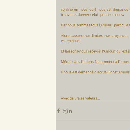
confiné en nous, qu'il nous est demandé 
trouver et donner celui qui est en nous. 
Car nous sommes tous l'Amour : particules
Alors cassons nos limites, nos croyances, 
est en nous ! 
Et laissons-nous recevoir l'Amour, qui est p
Même dans l'ombre. Notamment à l'ombre 
Il nous est demandé d'accueillir cet Amour
Avec de vraies valeurs...