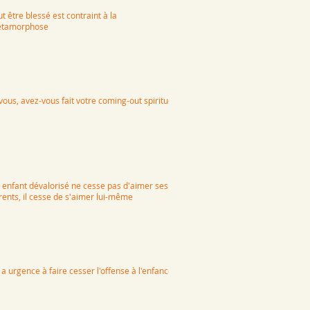
t être blessé est contraint à la
tamorphose
 vous, avez-vous fait votre coming-out spirituel
 enfant dévalorisé ne cesse pas d'aimer ses
rents, il cesse de s'aimer lui-même
y a urgence à faire cesser l'offense à l'enfance