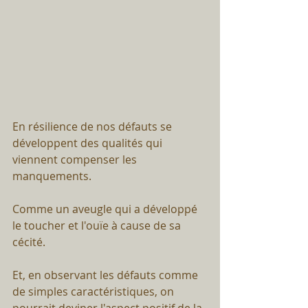
En résilience de nos défauts se 
développent des qualités qui 
viennent compenser les 
manquements.⠀
Comme un aveugle qui a développé 
le toucher et l'ouïe à cause de sa 
cécité.⠀
Et, en observant les défauts comme 
de simples caractéristiques, on 