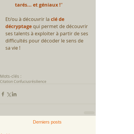
tarés... et géniaux !
"
Et/ou à découvrir la 
clé de 
décryptage
 qui permet de découvrir 
ses talents à exploiter à partir de ses 
difficultés pour décoder le sens de 
sa vie ! 
Mots-clés :
Citation Confucius
résilience
Derniers posts