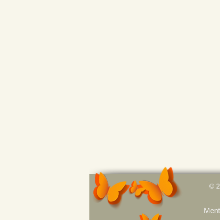
© 
Menti