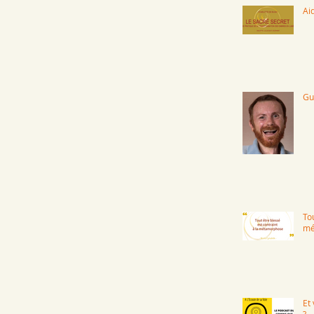
Aid
Gu
Tou
mé
Et
?