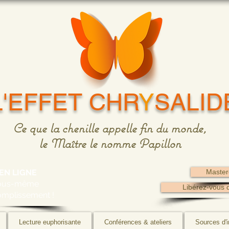
L'EFFET CHR
Y
SALID
Ce que la chenille appelle fin du monde,
le Maître le nomme Papillon
EN LIGNE
Master
vous-même
Libérez-vous 
omplissement !
Lecture euphorisante
Conférences & ateliers
Sources d'i