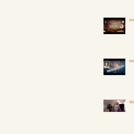
Int
In
Ma