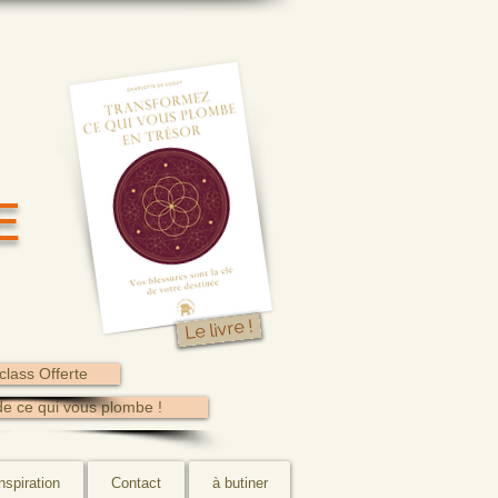
E
Le livre !
class Offerte
de ce qui vous plombe !
nspiration
Contact
à butiner