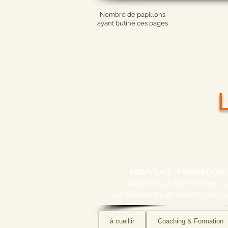
Nombre de papillons
ayant butiné ces pages
NOUVEAU : FORMATION 
Apprenez à transformer 
vos blessures en source d'acc
à cueillir
Coaching & Formation