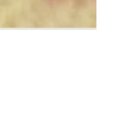
SACRIFISALIDE ...
Ceci n’est que le symptôme d’une maladie déjà bien
ancrée dans nos sociétés. Sans nier la colère, la tristesse
et la douleur, voyons en...